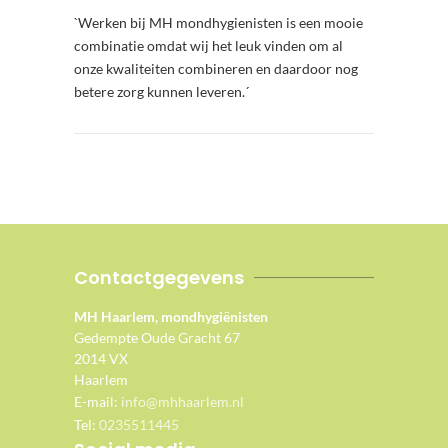
`Werken bij MH mondhygienisten is een mooie
combinatie omdat wij het leuk vinden om al
onze kwaliteiten combineren en daardoor nog
betere zorg kunnen leveren.´
Contactgegevens
MH Haarlem, mondhygiënisten
Gedempte Oude Gracht 67
2014 VX
Haarlem
E-mail:
info@mhhaarlem.nl
Tel:
0235511445