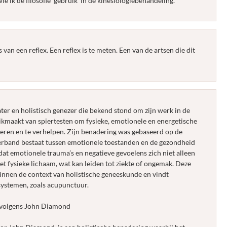
e ik de filosofie gebruik in de kinesiologiebehandeling.
s van een reflex. Een reflex is te meten. Een van de artsen die dit
er en holistisch genezer die bekend stond om zijn werk in de
uikmaakt van spiertesten om fysieke, emotionele en energetische
iceren en te verhelpen. Zijn benadering was gebaseerd op de
verband bestaat tussen emotionele toestanden en de gezondheid
t emotionele trauma’s en negatieve gevoelens zich niet alleen
het fysieke lichaam, wat kan leiden tot ziekte of ongemak. Deze
innen de context van holistische geneeskunde en vindt
 systemen, zoals acupunctuur.
e volgens John Diamond