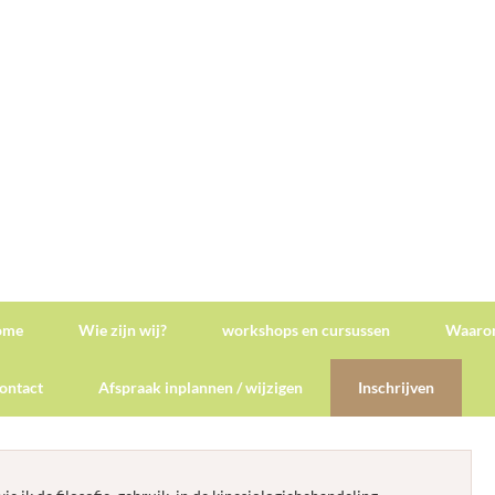
ome
Wie zijn wij?
workshops en cursussen
Waarom
ontact
Afspraak inplannen / wijzigen
Inschrijven