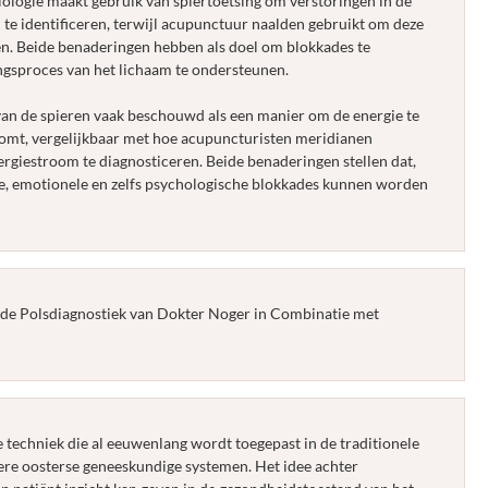
ologie maakt gebruik van spiertoetsing om verstoringen in de
 te identificeren, terwijl acupunctuur naalden gebruikt om deze
en. Beide benaderingen hebben als doel om blokkades te
ngsproces van het lichaam te ondersteunen.
 van de spieren vaak beschouwd als een manier om de energie te
oomt, vergelijkbaar met hoe acupuncturisten meridianen
rgiestroom te diagnosticeren. Beide benaderingen stellen dat,
eke, emotionele en zelfs psychologische blokkades kunnen worden
 de Polsdiagnostiek van Dokter Noger in Combinatie met
e techniek die al eeuwenlang wordt toegepast in de traditionele
re oosterse geneeskundige systemen. Het idee achter