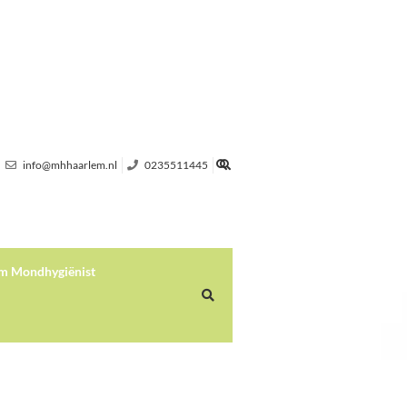
info@mhhaarlem.nl
0235511445
 Mondhygiënist