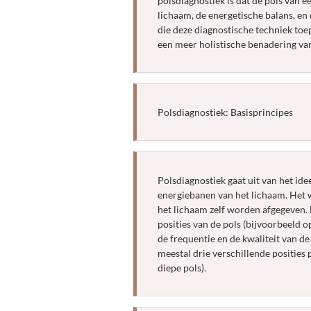
polsdiagnostiek is dat de pols van e
lichaam, de energetische balans, en
die deze diagnostische techniek to
een meer holistische benadering va
Polsdiagnostiek: Basisprincipes
Polsdiagnostiek gaat uit van het ide
energiebanen van het lichaam. Het w
het lichaam zelf worden afgegeven. 
posities van de pols (bijvoorbeeld op
de frequentie en de kwaliteit van d
meestal drie verschillende posities
diepe pols).