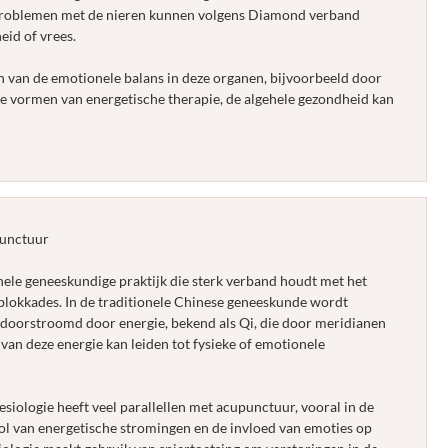
 Problemen met de nieren kunnen volgens Diamond verband
id of vrees.
n van de emotionele balans in deze organen, bijvoorbeeld door
re vormen van energetische therapie, de algehele gezondheid kan
punctuur
nele geneeskundige praktijk die sterk verband houdt met het
blokkades. In de traditionele Chinese geneeskunde wordt
doorstroomd door energie, bekend als Qi, die door meridianen
van deze energie kan leiden tot fysieke of emotionele
iologie heeft veel parallellen met acupunctuur, vooral in de
l van energetische stromingen en de invloed van emoties op