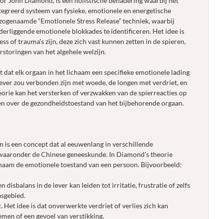
oor John Diamond, is een holistische benadering waarbij het
tegreerd systeem van fysieke, emotionele en energetische
ogenaamde “Emotionele Stress Release” techniek, waarbij
erliggende emotionele blokkades te identificeren. Het idee is
ss of trauma’s zijn, deze zich vast kunnen zetten in de spieren,
erstoringen van het algehele welzijn.
dat elk orgaan in het lichaam een specifieke emotionele lading
 lever zou verbonden zijn met woede, de longen met verdriet, en
heorie kan het versterken of verzwakken van de spierreacties op
n over de gezondheidstoestand van het bijbehorende orgaan.
n is een concept dat al eeuwenlang in verschillende
 waaronder de Chinese geneeskunde. In Diamond's theorie
chaam de emotionele toestand van een persoon. Bijvoorbeeld:
disbalans in de lever kan leiden tot irritatie, frustratie of zelfs
asgebied.
 Het idee is dat onverwerkte verdriet of verlies zich kan
men of een gevoel van verstikking.