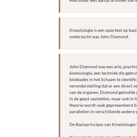
Hieronder een aantal bronnen van wi
Kinesiologie is een spiertest op basi
onderzocht was John Diamond.
John Diamond was een arts, psychiat
kinesiologie, een techniek die gebr
blokkades in het lichaam te identif
veronderstelling dat er een direct 
van de organen. Diamond geloofde da
in de geest vastzetten, maar ook in 
theorie wordt vaak gepresenteerd b
parallellen in verschillende andere
De Basisprincipes van Kinesiologi