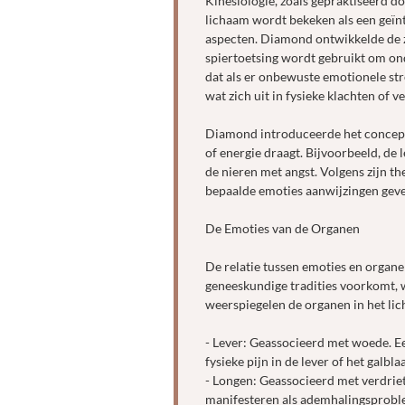
Kinesiologie, zoals gepraktiseerd d
lichaam wordt bekeken als een geïn
aspecten. Diamond ontwikkelde de z
spiertoetsing wordt gebruikt om ond
dat als er onbewuste emotionele stre
wat zich uit in fysieke klachten of v
Diamond introduceerde het concept 
of energie draagt. Bijvoorbeeld, de
de nieren met angst. Volgens zijn t
bepaalde emoties aanwijzingen geve
De Emoties van de Organen
De relatie tussen emoties en organe
geneeskundige tradities voorkomt,
weerspiegelen de organen in het li
- Lever: Geassocieerd met woede. Een 
fysieke pijn in de lever of het galbla
- Longen: Geassocieerd met verdriet.
manifesteren als ademhalingsproble