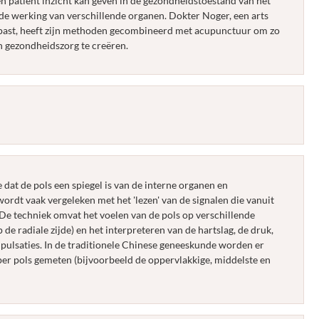
en patiënt inzicht kan geven in de gezondheidstoestand van het
 de werking van verschillende organen. Dokter Noger, een arts
epast, heeft zijn methoden gecombineerd met acupunctuur om zo
n gezondheidszorg te creëren.
e dat de pols een spiegel is van de interne organen en
ordt vaak vergeleken met het 'lezen' van de signalen die vanuit
De techniek omvat het voelen van de pols op verschillende
 de radiale zijde) en het interpreteren van de hartslag, de druk,
e pulsaties. In de traditionele Chinese geneeskunde worden er
 per pols gemeten (bijvoorbeeld de oppervlakkige, middelste en