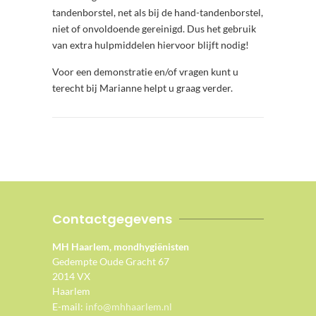
tandenborstel, net als bij de hand-tandenborstel,
niet of onvoldoende gereinigd. Dus het gebruik
van extra hulpmiddelen hiervoor blijft nodig!
Voor een demonstratie en/of vragen kunt u
terecht bij Marianne helpt u graag verder.
Contactgegevens
MH Haarlem, mondhygiënisten
Gedempte Oude Gracht 67
2014 VX
Haarlem
E-mail:
info@mhhaarlem.nl