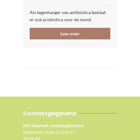
Als tegenhanger van antibiotica bestaat
er ook probiotica voor de mond.
Lees meer
Contactgegevens
MH Haarlem, mondhygiënisten
Gedempte Oude Gracht 67
2014 VX